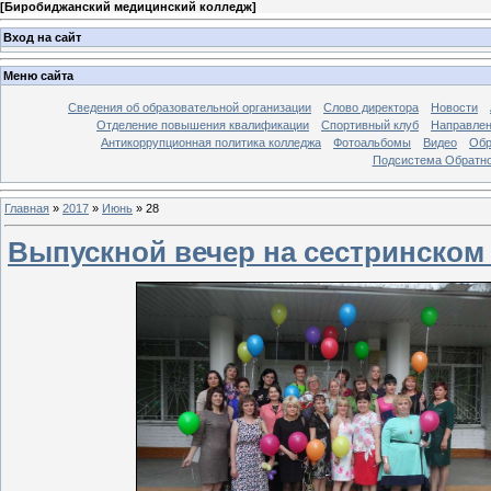
[
Биробиджанский медицинский колледж
]
Вход на сайт
Меню сайта
Сведения об образовательной организации
Слово директора
Новости
Отделение повышения квалификации
Спортивный клуб
Направлен
Антикоррупционная политика колледжа
Фотоальбомы
Видео
Обр
Подсистема Обратно
Главная
»
2017
»
Июнь
»
28
Выпускной вечер на сестринском