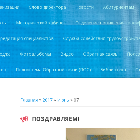
анизации
Слово директора
Новости
Абитуриентам
оты
Методический кабинет
Отделение повышения квали
кредитация специалистов
Служба содействия трудоустройст
леджа
Фотоальбомы
Видео
Обратная связь
Полез
тво
Подсистема Обратной связи (ПОС)
Библиотека
С
Главная
»
2017
»
Июнь
»
07
ПОЗДРАВЛЯЕМ!