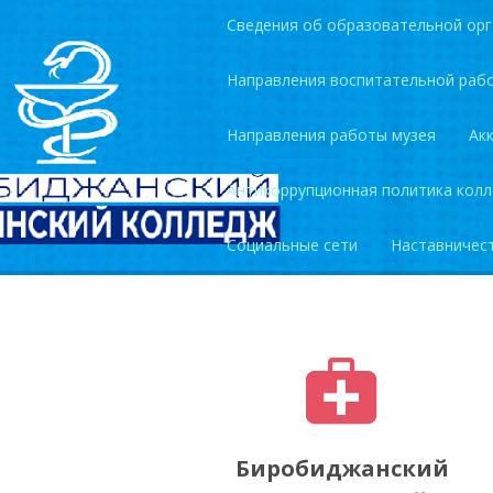
Сведения об образовательной орг
Направления воспитательной раб
Направления работы музея
Ак
Антикоррупционная политика кол
Социальные сети
Наставничес
Биробиджанский