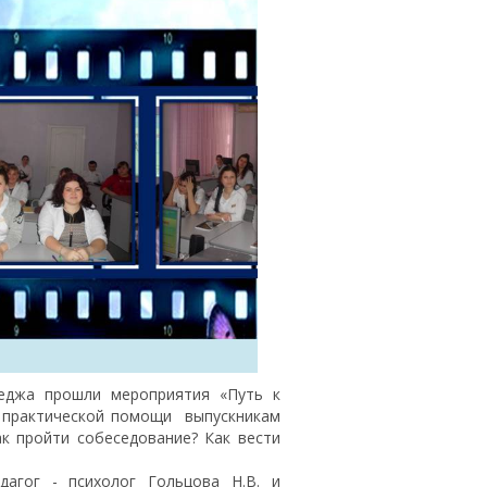
леджа прошли мероприятия «Путь к
е практической помощи выпускникам
ак пройти собеседование? Как вести
агог - психолог Гольцова Н.В. и