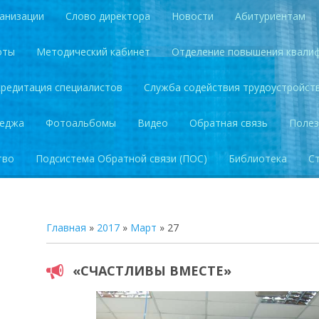
анизации
Слово директора
Новости
Абитуриентам
оты
Методический кабинет
Отделение повышения квали
кредитация специалистов
Служба содействия трудоустройст
леджа
Фотоальбомы
Видео
Обратная связь
Полез
тво
Подсистема Обратной связи (ПОС)
Библиотека
С
Главная
»
2017
»
Март
»
27
«СЧАСТЛИВЫ ВМЕСТЕ»