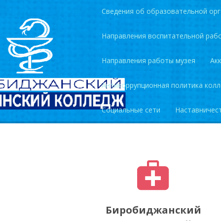
Сведения об образовательной орг
Направления воспитательной раб
Направления работы музея
Ак
Антикоррупционная политика кол
Социальные сети
Наставничес
Биробиджанский