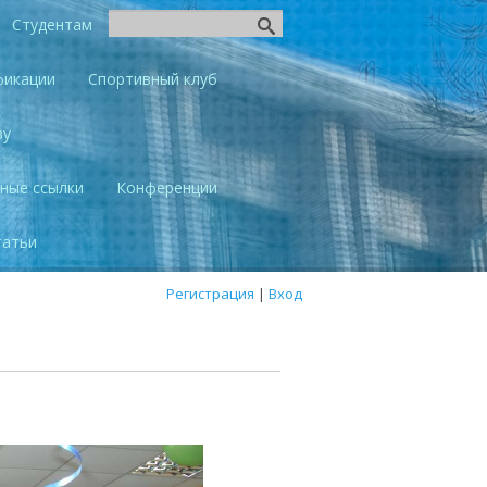
Студентам
фикации
Спортивный клуб
ву
ные ссылки
Конференции
татьи
Регистрация
|
Вход