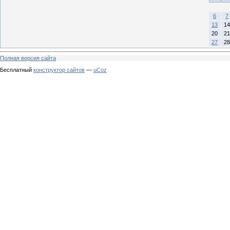
6
7
13
14
20
21
27
28
Полная версия сайта
Бесплатный
конструктор сайтов
—
uCoz