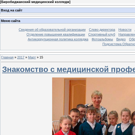
[
Биробиджанский медицинский колледж
]
Вход на сайт
Меню сайта
Сведения об образовательной организации
Слово директора
Новости
Отделение повышения квалификации
Спортивный клуб
Направлен
Антикоррупционная политика колледжа
Фотоальбомы
Видео
Обр
Подсистема Обратно
Главная
»
2017
»
Март
»
15
Знакомство с медицинской проф