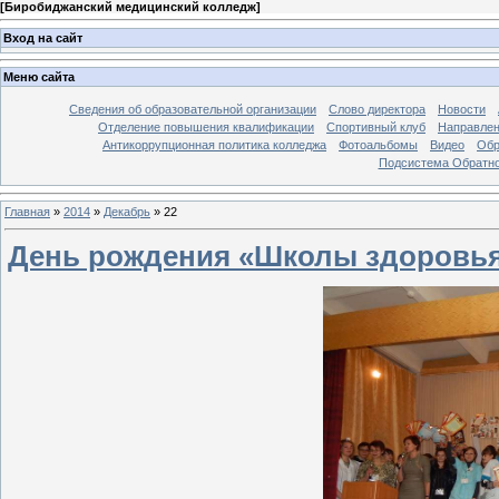
[
Биробиджанский медицинский колледж
]
Вход на сайт
Меню сайта
Сведения об образовательной организации
Слово директора
Новости
Отделение повышения квалификации
Спортивный клуб
Направлен
Антикоррупционная политика колледжа
Фотоальбомы
Видео
Обр
Подсистема Обратно
Главная
»
2014
»
Декабрь
»
22
День рождения «Школы здоровь