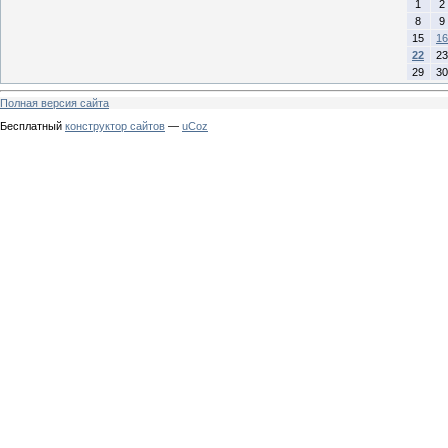
1
2
8
9
15
16
22
23
29
30
Полная версия сайта
Бесплатный
конструктор сайтов
—
uCoz