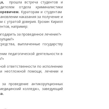
а,
прошла встреча студентов и
дителем отдела криминалистики
горевичем.
Кураторам и студентам
ановлении наказания за получение и
зи с утратой доверия. Ерохин Кирилл
ентов, например:
агодарить за проведенное лечение?»
рупции?»
редства, выплаченные государству
ении педагогической деятельности в
?»
ной ответственности по исполнению
ии неотложной помощи, лечении и
 проведение антикорупционных
ицинский колледж», заведующий
а.