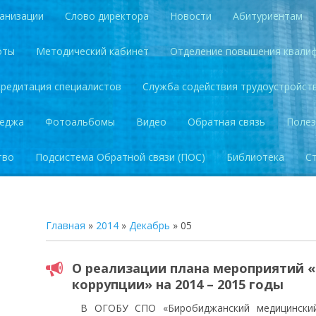
анизации
Слово директора
Новости
Абитуриентам
оты
Методический кабинет
Отделение повышения квали
кредитация специалистов
Служба содействия трудоустройст
леджа
Фотоальбомы
Видео
Обратная связь
Полез
тво
Подсистема Обратной связи (ПОС)
Библиотека
С
Главная
»
2014
»
Декабрь
»
05
О реализации плана мероприятий 
коррупции» на 2014 – 2015 годы
В ОГОБУ СПО «Биробиджанский медицинский к