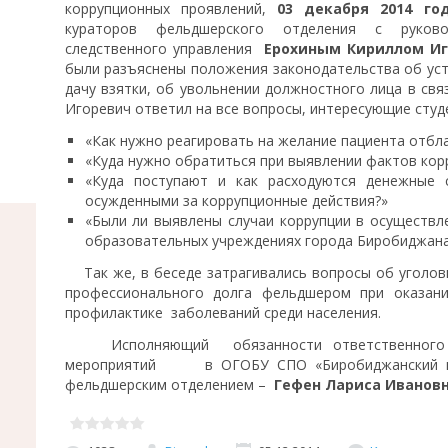
коррупционных проявлений,
03 декабря 2014 год
кураторов фельдшерского отделения с руково
следственного управления
Ерохиным Кириллом И
были разъяснены положения законодательства об уст
дачу взятки, об увольнении должностного лица в свя
Игоревич ответил на все вопросы, интересующие студ
«Как нужно реагировать на желание пациента отбл
«Куда нужно обратиться при выявлении фактов кор
«Куда поступают и как расходуются денежные с
осужденными за коррупционные действия?»
«Были ли выявлены случаи коррупции в осуществл
образовательных учреждениях города Биробиджана
Так же, в беседе затрагивались вопросы об уголов
профессионального долга фельдшером при оказан
профилактике заболеваний среди населения.
Исполняющий обязанности ответственного за
мероприятий в ОГОБУ СПО «Биробиджанский мед
фельдшерским отделением –
Гефен Лариса Ивановн