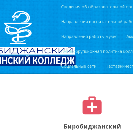
Сведения об образовательной орг
Направления воспитательной раб
Направления работы музея
Ак
Антикоррупционная политика кол
Социальные сети
Наставничес
Биробиджанский