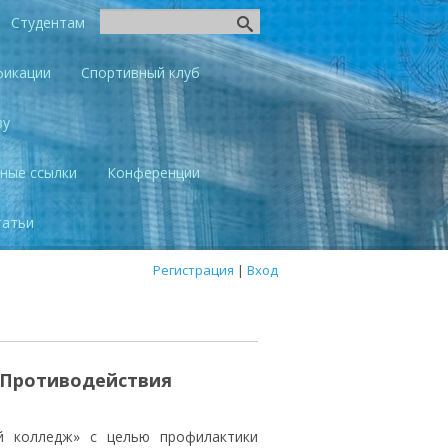
Студентам
фикации
Спортивный клуб
ву
ные ссылки
Конференции
татьи
Регистрация
|
Вход
«Противодействия
олледж» с целью профилактики