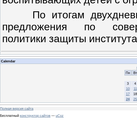
По итогам двухдневной
предложения по совер
политики защиты института
Calendar
Пн
Вт
3
4
10
11
17
18
24
25
Полная версия сайта
Бесплатный
конструктор сайтов
—
uCoz