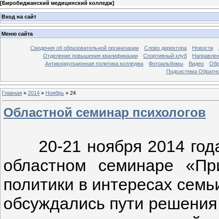
[
Биробиджанский медицинский колледж
]
Вход на сайт
Меню сайта
Сведения об образовательной организации
Слово директора
Новости
Отделение повышения квалификации
Спортивный клуб
Направлен
Антикоррупционная политика колледжа
Фотоальбомы
Видео
Обр
Подсистема Обратно
Главная
»
2014
»
Ноябрь
»
24
Областной семинар психологов
20-21 ноября 2014 года 
областном семинаре «Пр
политики в интересах семь
обсуждались пути решения 