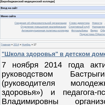
[
Биробиджанский медицинский колледж
]
Вход на сайт
Меню сайта
Сведения об образовательной организации
Слово директора
Новости
Отделение повышения квалификации
Спортивный клуб
Направлен
Антикоррупционная политика колледжа
Фотоальбомы
Видео
Обр
Подсистема Обратно
Главная
»
2014
»
Ноябрь
»
17
"Школа здоровья" в детском дом
7 ноября 2014 года акт
руководством Бастры
(руководителя молоде
здоровья») и педагога-
Владимировны орган