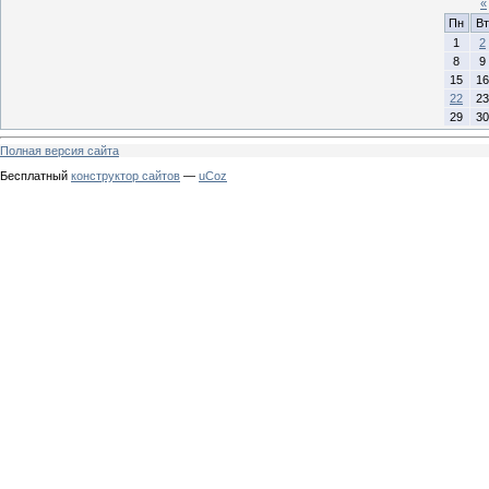
«
Пн
Вт
1
2
8
9
15
16
22
23
29
30
Полная версия сайта
Бесплатный
конструктор сайтов
—
uCoz