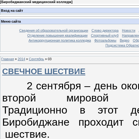
[
Биробиджанский медицинский колледж
]
Вход на сайт
Меню сайта
Сведения об образовательной организации
Слово директора
Новости
Отделение повышения квалификации
Спортивный клуб
Направлен
Антикоррупционная политика колледжа
Фотоальбомы
Видео
Обр
Подсистема Обратно
Главная
»
2014
»
Сентябрь
»
03
СВЕЧНОЕ ШЕСТВИЕ
2 сентября – день око
второй мировой в
Традиционно в этот д
Биробиджане проходит с
шествие.