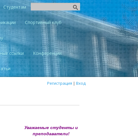
Студентам
фикации
Спортивный клуб
ву
ные ссылки
Конференции
татьи
Регистрация
|
Вход
Уважаемые студенты и
преподаватели!