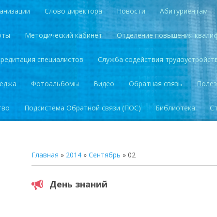
анизации
Слово директора
Новости
Абитуриентам
оты
Методический кабинет
Отделение повышения квали
кредитация специалистов
Служба содействия трудоустройст
леджа
Фотоальбомы
Видео
Обратная связь
Полез
тво
Подсистема Обратной связи (ПОС)
Библиотека
С
Главная
»
2014
»
Сентябрь
»
02
День знаний