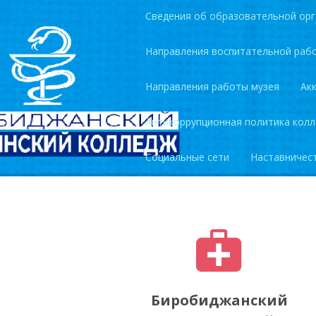
Сведения об образовательной орг
Направления воспитательной раб
Направления работы музея
Ак
Антикоррупционная политика кол
Социальные сети
Наставничес
Биробиджанский