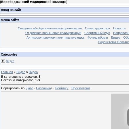
[
Биробиджанский медицинский колледж
]
Вход на сайт
Меню сайта
Сведения об образовательной организации
Слово директора
Новости
Отделение повышения квалификации
Спортивный клуб
Направлен
Антикоррупционная политика колледжа
Фотоальбомы
Видео
Обр
Подсистема Обратно
Categories
Видео
Главная
»
Видео
»
Видео
В категории материалов
:
3
Показано материалов
:
1-3
Сортировать по
:
Дате
·
Названию
↑
·
Рейтингу
·
Просмотрам