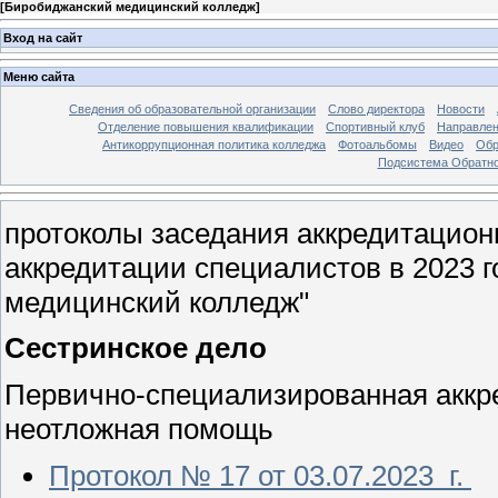
[
Биробиджанский медицинский колледж
]
Вход на сайт
Меню сайта
Сведения об образовательной организации
Слово директора
Новости
Отделение повышения квалификации
Спортивный клуб
Направлен
Антикоррупционная политика колледжа
Фотоальбомы
Видео
Обр
Подсистема Обратно
протоколы заседания аккредитацион
аккредитации специалистов в 2023
медицинский колледж"
Сестринское дело
Первично-специализированная аккр
неотложная помощь
Протокол № 17 от 03.07.2023 г.