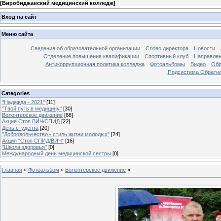
[
Биробиджанский медицинский колледж
]
Вход на сайт
Меню сайта
Сведения об образовательной организации
Слово директора
Новости
Отделение повышения квалификации
Спортивный клуб
Направлен
Антикоррупционная политика колледжа
Фотоальбомы
Видео
Обр
Подсистема Обратно
Categories
"Надежда - 2021"
[11]
"Твой путь в медицину"
[30]
Волонтерское движение
[68]
Акция Стоп ВИЧ/СПИД
[22]
День студента
[20]
"Добровольчество - стиль жизни молодых"
[24]
Акция "Стоп СПИД/ВИЧ"
[16]
"Школа здоровья"
[0]
Международный день медицинской сестры
[0]
Главная
»
Фотоальбом
»
Волонтерское движение
»