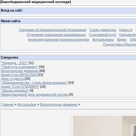
[
Биробиджанский медицинский колледж
]
Вход на сайт
Меню сайта
Сведения об образовательной организации
Слово директора
Новости
Отделение повышения квалификации
Спортивный клуб
Направлен
Антикоррупционная политика колледжа
Фотоальбомы
Видео
Обр
Подсистема Обратно
Categories
"Надежда - 2021"
[11]
"Твой путь в медицину"
[30]
Волонтерское движение
[68]
Акция Стоп ВИЧ/СПИД
[22]
День студента
[20]
"Добровольчество - стиль жизни молодых"
[24]
Акция "Стоп СПИД/ВИЧ"
[16]
"Школа здоровья"
[0]
Международный день медицинской сестры
[0]
Главная
»
Фотоальбом
»
Волонтерское движение
»