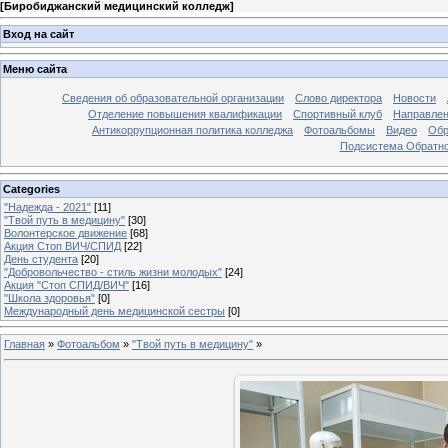
[
Биробиджанский медицинский колледж
]
Вход на сайт
Меню сайта
Сведения об образовательной организации
Слово директора
Новости
Отделение повышения квалификации
Спортивный клуб
Направлен
Антикоррупционная политика колледжа
Фотоальбомы
Видео
Обр
Подсистема Обратно
Categories
"Надежда - 2021"
[11]
"Твой путь в медицину"
[30]
Волонтерское движение
[68]
Акция Стоп ВИЧ/СПИД
[22]
День студента
[20]
"Добровольчество - стиль жизни молодых"
[24]
Акция "Стоп СПИД/ВИЧ"
[16]
"Школа здоровья"
[0]
Международный день медицинской сестры
[0]
Главная
»
Фотоальбом
»
"Твой путь в медицину"
»