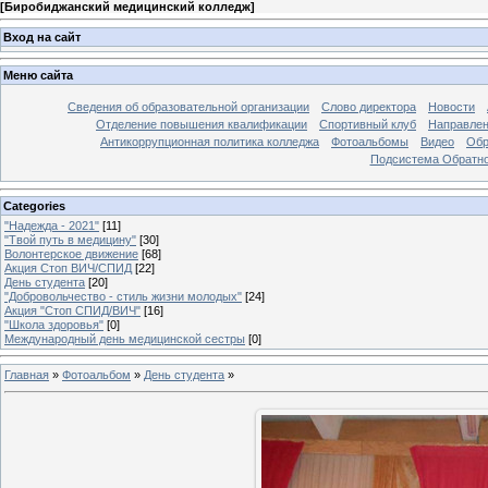
[
Биробиджанский медицинский колледж
]
Вход на сайт
Меню сайта
Сведения об образовательной организации
Слово директора
Новости
Отделение повышения квалификации
Спортивный клуб
Направлен
Антикоррупционная политика колледжа
Фотоальбомы
Видео
Обр
Подсистема Обратно
Categories
"Надежда - 2021"
[11]
"Твой путь в медицину"
[30]
Волонтерское движение
[68]
Акция Стоп ВИЧ/СПИД
[22]
День студента
[20]
"Добровольчество - стиль жизни молодых"
[24]
Акция "Стоп СПИД/ВИЧ"
[16]
"Школа здоровья"
[0]
Международный день медицинской сестры
[0]
Главная
»
Фотоальбом
»
День студента
»