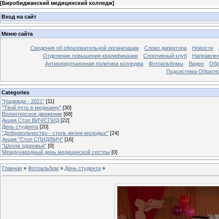
[
Биробиджанский медицинский колледж
]
Вход на сайт
Меню сайта
Сведения об образовательной организации
Слово директора
Новости
Отделение повышения квалификации
Спортивный клуб
Направлен
Антикоррупционная политика колледжа
Фотоальбомы
Видео
Обр
Подсистема Обратно
Categories
"Надежда - 2021"
[11]
"Твой путь в медицину"
[30]
Волонтерское движение
[68]
Акция Стоп ВИЧ/СПИД
[22]
День студента
[20]
"Добровольчество - стиль жизни молодых"
[24]
Акция "Стоп СПИД/ВИЧ"
[16]
"Школа здоровья"
[0]
Международный день медицинской сестры
[0]
Главная
»
Фотоальбом
»
День студента
»