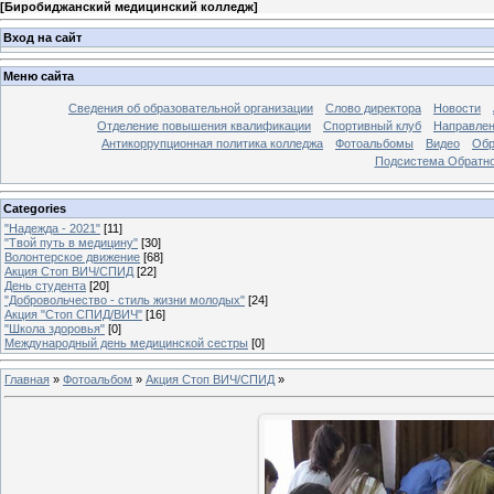
[
Биробиджанский медицинский колледж
]
Вход на сайт
Меню сайта
Сведения об образовательной организации
Слово директора
Новости
Отделение повышения квалификации
Спортивный клуб
Направлен
Антикоррупционная политика колледжа
Фотоальбомы
Видео
Обр
Подсистема Обратно
Categories
"Надежда - 2021"
[11]
"Твой путь в медицину"
[30]
Волонтерское движение
[68]
Акция Стоп ВИЧ/СПИД
[22]
День студента
[20]
"Добровольчество - стиль жизни молодых"
[24]
Акция "Стоп СПИД/ВИЧ"
[16]
"Школа здоровья"
[0]
Международный день медицинской сестры
[0]
Главная
»
Фотоальбом
»
Акция Стоп ВИЧ/СПИД
»