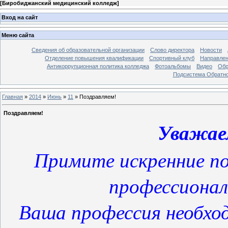
[
Биробиджанский медицинский колледж
]
Вход на сайт
Меню сайта
Сведения об образовательной организации
Слово директора
Новости
Отделение повышения квалификации
Спортивный клуб
Направлен
Антикоррупционная политика колледжа
Фотоальбомы
Видео
Обр
Подсистема Обратно
Главная
»
2014
»
Июнь
»
11
»
Поздравляем!
Поздравляем!
Уважае
Примите искренние п
профессиона
Ваша профессия необход