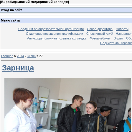
[
Биробиджанский медицинский колледж
]
Вход на сайт
Меню сайта
Сведения об образовательной организации
Слово директора
Новости
Отделение повышения квалификации
Спортивный клуб
Направлен
Антикоррупционная политика колледжа
Фотоальбомы
Видео
Обр
Подсистема Обратно
Главная
»
2014
»
Июнь
»
27
Зарница