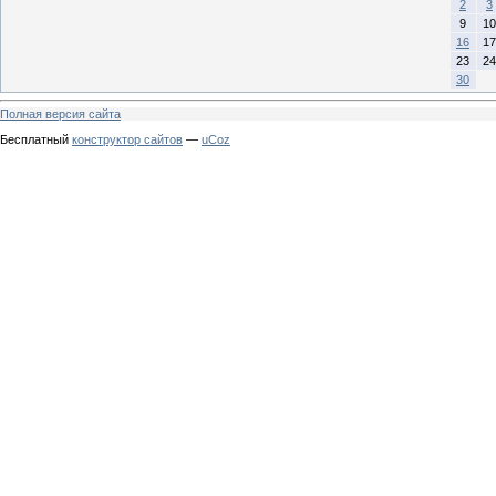
2
3
9
10
16
17
23
24
30
Полная версия сайта
Бесплатный
конструктор сайтов
—
uCoz