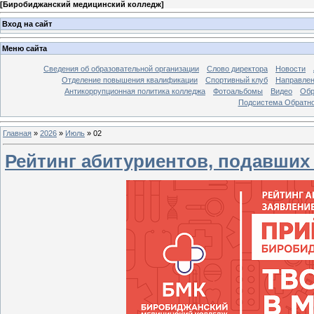
[
Биробиджанский медицинский колледж
]
Вход на сайт
Меню сайта
Сведения об образовательной организации
Слово директора
Новости
Отделение повышения квалификации
Спортивный клуб
Направлен
Антикоррупционная политика колледжа
Фотоальбомы
Видео
Обр
Подсистема Обратно
Главная
»
2026
»
Июль
»
02
Рейтинг абитуриентов, подавших 