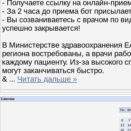
- Получаете ссылку на онлайн-прием
- За 2 часа до приема бот присылае
- Вы созваниваетесь с врачом по ви
успешно закрывается!
В Министерстве здравоохранения ЕА
региона востребованы, а врачи рабо
каждому пациенту. Из-за высокого с
могут заканчиваться быстро.
&
...
Читать дальше »
Calendar
Пн
Вт
6
7
13
14
20
21