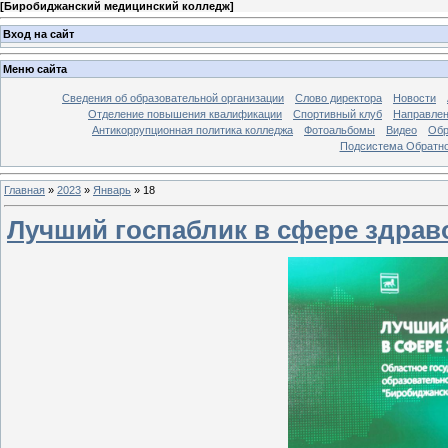
[
Биробиджанский медицинский колледж
]
Вход на сайт
Меню сайта
Сведения об образовательной организации
Слово директора
Новости
Отделение повышения квалификации
Спортивный клуб
Направлен
Антикоррупционная политика колледжа
Фотоальбомы
Видео
Обр
Подсистема Обратно
Главная
»
2023
»
Январь
»
18
Лучший госпаблик в сфере здра