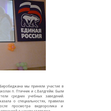
Биробиджана мы приняли участие в
олах п. Птичник и с.Валдгейм. Были
тели средних учебных заведений.
азала о специальностях, правилах
После просмотра видеоролика и
формацией о нашем колледже.