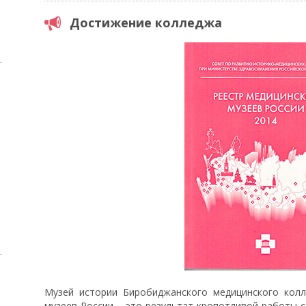
Достижение колледжа
Музей истории Биробиджанского медицинского колл
музеев России – это результат кропотливой работы с