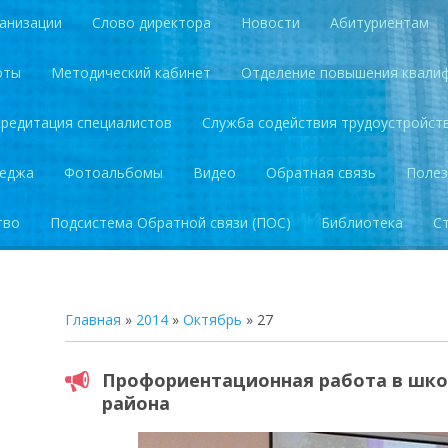
анизации
Слово директора
Новости
Абитуриентам
оты
Методический кабинет
Отделение повышения квали
кредитация специалистов
Служба содействия трудоустройст
леджа
Фотоальбомы
Видео
Обратная связь
Полез
тво
Подсистема Обратной связи (ПОС)
Библиотека
С
Главная
»
2014
»
Октябрь
»
27
Профориентационная работа в шк
района