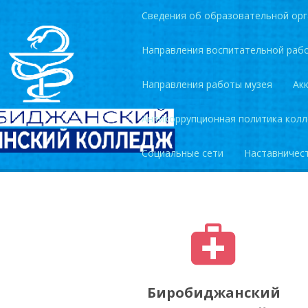
Сведения об образовательной орг
Направления воспитательной раб
Направления работы музея
Ак
Антикоррупционная политика кол
Социальные сети
Наставничес
Биробиджанский