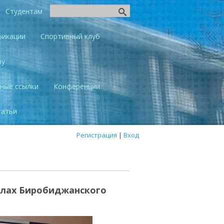
Студентам
фикации
Спортивный клуб
ву
ные ссылки
Конференции
татьи
Регистрация
|
Вход
олах Биробиджанского