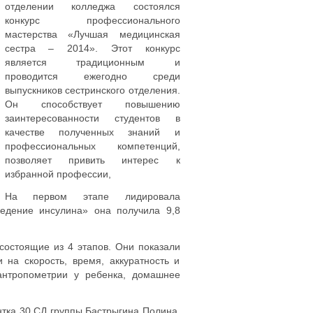
отделении колледжа состоялся
конкурс профессионального
мастерства «Лучшая медицинская
сестра – 2014». Этот конкурс
является традиционным и
проводится ежегодно среди
выпускников сестринского отделения.
Он способствует повышению
заинтересованности студентов в
качестве полученных знаний и
профессиональных компетенций,
позволяет привить интерес к
избранной профессии,
На первом этапе лидировала
едение инсулина» она получила 9,8
состоящие из 4 этапов. Они показали
 на скорость, время, аккуратность и
антропометрии у ребенка, домашнее
тка 30 СД группы Бастрыгина Полина.