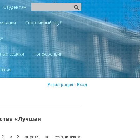
Студентам
фикации
Спортивный клуб
ву
ные ссылки
Конференции
татьи
Регистрация
|
Вход
рства «Лучшая
2 и 3 апреля на сестринском