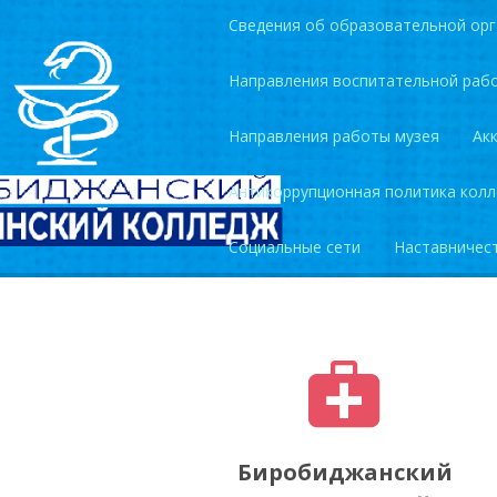
Сведения об образовательной орг
Направления воспитательной раб
Направления работы музея
Ак
Антикоррупционная политика кол
Социальные сети
Наставничес
Биробиджанский