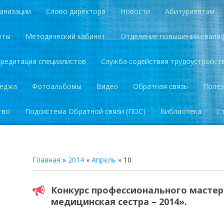
анизации
Слово директора
Новости
Абитуриентам
оты
Методический кабинет
Отделение повышения квали
кредитация специалистов
Служба содействия трудоустройст
леджа
Фотоальбомы
Видео
Обратная связь
Полез
тво
Подсистема Обратной связи (ПОС)
Библиотека
С
Главная
»
2014
»
Апрель
»
10
Конкурс профессионального масте
медицинская сестра – 2014».