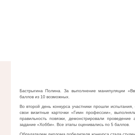
Бастрыгина Полина. За выполнение манипуляции «Вв
баллов из 10 возможных.
Во второй день конкурса участники прошли испытания, 
свои визитные карточки «Гимн профессии», выполняли
правильность повязки, демонстрировали проведение 
задание «Хобби». Все этапы оценивались по 5 баллов.
Обладателем диплома победителя конкурса стала студен