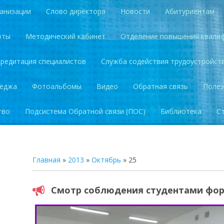
анизации
Слово директора
Новости
Абитуриентам
оты
Методический кабинет
Отделение повышения квали
кредитация специалистов
Служба содействия трудоустройст
леджа
Фотоальбомы
Видео
Обратная связь
Полез
тво
Подсистема Обратной связи (ПОС)
Библиотека
С
Главная
»
2013
»
Октябрь
»
25
Смотр соблюдения студентами фо