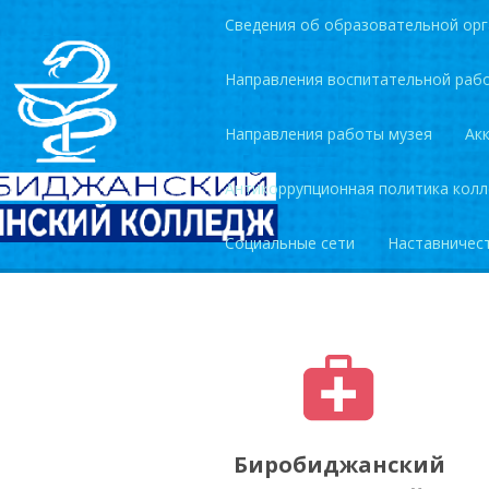
Сведения об образовательной орг
Направления воспитательной раб
Направления работы музея
Ак
Антикоррупционная политика кол
Социальные сети
Наставничес
Биробиджанский