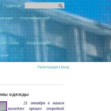
Студентам
фикации
Спортивный клуб
ву
ные ссылки
Конференции
татьи
Регистрация
|
Вход
рмы одежды
21 октября в нашем
колледже прошел очередной