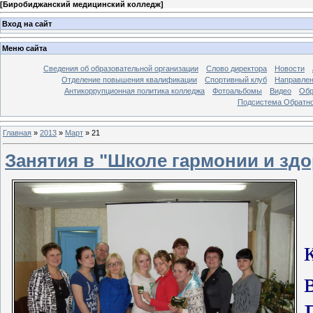
[
Биробиджанский медицинский колледж
]
Вход на сайт
Меню сайта
Сведения об образовательной организации
Слово директора
Новости
Отделение повышения квалификации
Спортивный клуб
Направлен
Антикоррупционная политика колледжа
Фотоальбомы
Видео
Обр
Подсистема Обратно
Главная
»
2013
»
Март
»
21
Занятия в "Школе гармонии и зд