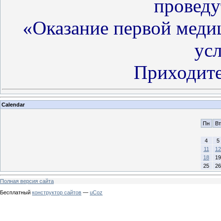
провед
«Оказание первой мед
ус
Приходите
Calendar
Пн
Вт
4
5
11
12
18
19
25
26
Полная версия сайта
Бесплатный
конструктор сайтов
—
uCoz