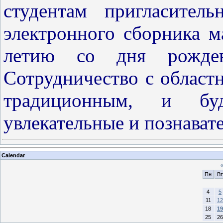
студентам пригласител
электронного сборника м
летию со дня рожден
Сотрудничество с област
традиционным, и бу
увлекательные и познават
Calendar
Пн
Вт
4
5
11
12
18
19
25
26