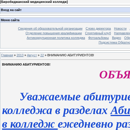
[
Биробиджанский медицинский колледж
]
Вход на сайт
Меню сайта
Сведения об образовательной организации
Слово директора
Новости
Отделение повышения квалификации
Спортивный клуб
Направлен
Антикоррупционная политика колледжа
Фотоальбомы
Видео
Обр
Подсистема Обратно
Главная
»
2013
»
Август
»
22
»
ВНИМАНИЮ АБИТУРИЕНТОВ!
ВНИМАНИЮ АБИТУРИЕНТОВ!
ОБЪ
Уважаемые абитуриен
колледжа в разделах
Аби
в колледж
ежедневно ра