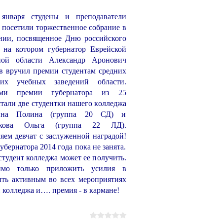
аря студены и преподаватели
 посетили торжественное собрание в
нии, посвященное Дню российского
, на котором губернатор Еврейской
ной области Александр Аронович
 вручил премии студентам средних
х учебных заведений области.
ами премии губернатора из 25
стали две студентки нашего колледжа
гина Полина (группа 20 СД) и
икова Ольга (группа 22 ЛД).
яем девчат с заслуженной наградой!
убернатора 2014 года пока не занята.
тудент колледжа может ее получить.
имо только приложить усилия в
ыть активным во всех мероприятиях
 колледжа и…. премия - в кармане!