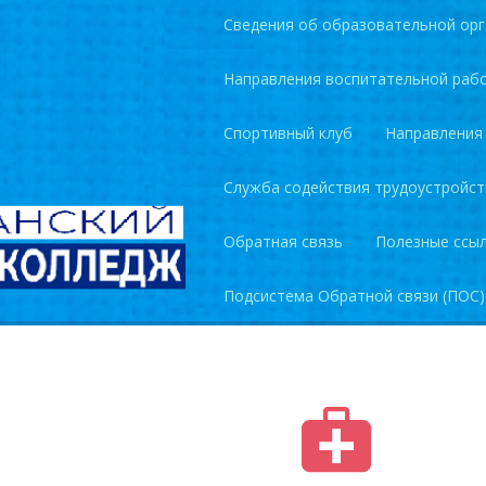
Сведения об образовательной орг
Направления воспитательной раб
Спортивный клуб
Направления
Служба содействия трудоустройст
Обратная связь
Полезные ссы
Подсистема Обратной связи (ПОС)