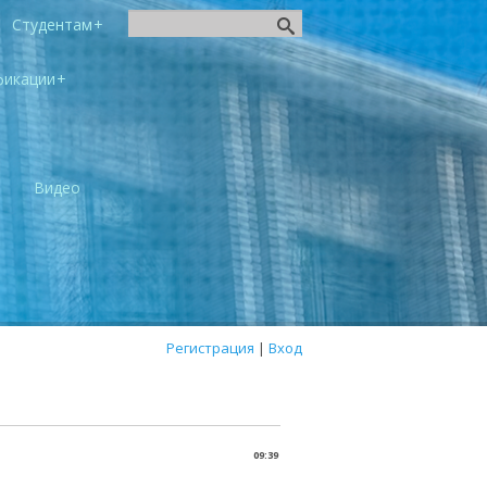
Студентам
фикации
ы
Видео
Регистрация
|
Вход
09:39