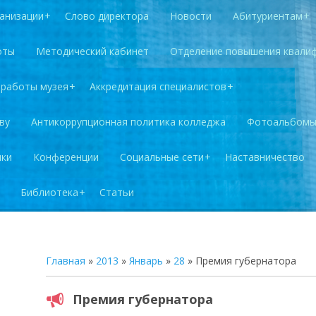
анизации
Слово директора
Новости
Абитуриентам
оты
Методический кабинет
Отделение повышения квали
 работы музея
Аккредитация специалистов
ву
Антикоррупционная политика колледжа
Фотоальбом
лки
Конференции
Социальные сети
Наставничество
Библиотека
Статьи
Главная
»
2013
»
Январь
»
28
» Премия губернатора
Премия губернатора