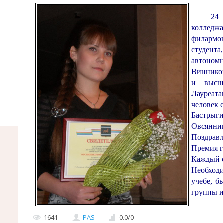
24 янв
колледжа
филармо
студента
автоном
Винников
и высши
Лауреат
человек 
Бастры
Овсянн
Поздравл
Премия г
Каждый с
Необход
учебе, б
группы и
1641
PAS
0.0
/
0