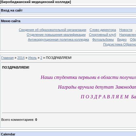
[
Биробиджанский медицинский колледж
]
Вход на сайт
Меню сайта
Сведения об образовательной организации
Слово директора
Новости
Отделение повышения квалификации
Спортивный клуб
Направлен
Антикоррупционная политика колледжа
Фотоальбомы
Видео
Обр
Подсистема Обратно
Главная
»
2014
»
Июль
»
2
»
ПОЗДРАВЛЯЕМ!
ПОЗДРАВЛЯЕМ!
Наши студентки
первыми в области получи
Награды
вручила депутат Законодат
П О З Д Р А В Л Я Е М
Ба
Всего комментариев
:
0
Calendar