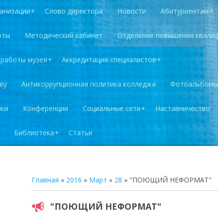
анизации
Слово директора
Новости
Абитуриентам
оты
Методический кабинет
Отделение повышения квали
 работы музея
Аккредитация специалистов
ву
Антикоррупционная политика колледжа
Фотоальбом
лки
Конференции
Социальные сети
Наставничество
Библиотека
Статьи
Главная
»
2016
»
Март
»
28
» "ПОЮЩИЙ НЕФОРМАТ"
"ПОЮЩИЙ НЕФОРМАТ"