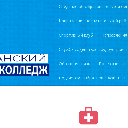
Сведения об образовательной орг
Направления воспитательной раб
Спортивный клуб
Направления
Служба содействия трудоустройст
Обратная связь
Полезные ссы
Подсистема Обратной связи (ПОС)