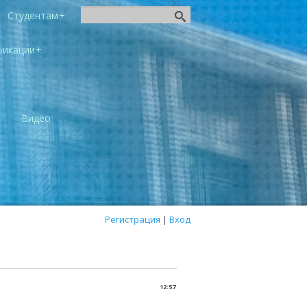
Студентам
фикации
ы
Видео
Регистрация
|
Вход
12:57