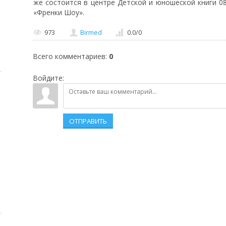
же состоится в центре Детской и юношеской книги 08
«Френки Шоу».
973
Birmed
0.0
/
0
Всего комментариев
:
0
Войдите:
ОТПРАВИТЬ