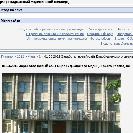
[
Биробиджанский медицинский колледж
]
Вход на сайт
Меню сайта
Сведения об образовательной организации
Слово директора
Новости
Отделение повышения квалификации
Спортивный клуб
Направлен
Антикоррупционная политика колледжа
Фотоальбомы
Видео
Обр
Подсистема Обратно
Главная
»
2012
»
Март
»
1
»
01.03.2012 Заработал новый сайт Биробиджанского медиц
01.03.2012 Заработал новый сайт Биробиджанского медицинского колледжа!