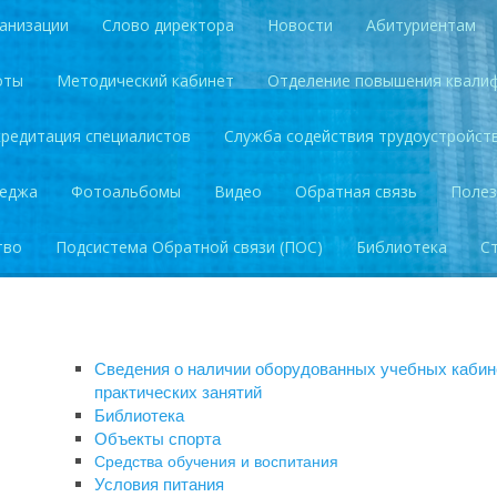
анизации
Слово директора
Новости
Абитуриентам
оты
Методический кабинет
Отделение повышения квали
кредитация специалистов
Служба содействия трудоустройст
леджа
Фотоальбомы
Видео
Обратная связь
Полез
тво
Подсистема Обратной связи (ПОС)
Библиотека
С
Сведения о наличии оборудованных учебных кабине
практических занятий
Библиотека
Объекты спорта
Средства обучения и воспитания
Условия питания