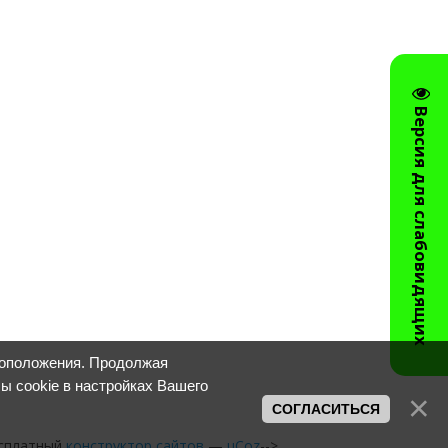
Версия для слабовидящих
тоположения. Продолжая
лы cookie в настройках Вашего
СОГЛАСИТЬСЯ
сплатный
конструктор сайтов
—
uCoz
-->