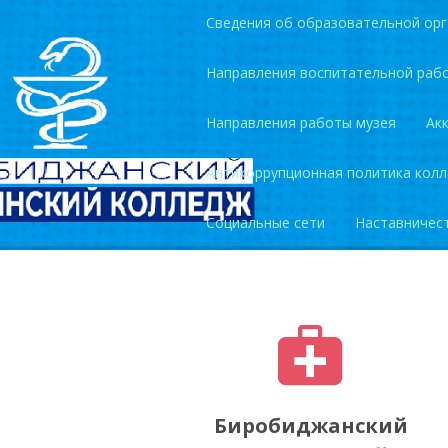
Сведения об образовательной орг
Направления воспитательной раб
Направления работы музея
Ак
Антикоррупционная политика кол
Социальные сети
Наставничес
Биробиджанский