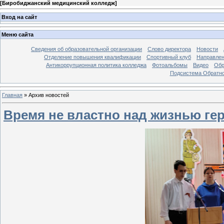
[
Биробиджанский медицинский колледж
]
Вход на сайт
Меню сайта
Сведения об образовательной организации
Слово директора
Новости
Отделение повышения квалификации
Спортивный клуб
Направлен
Антикоррупционная политика колледжа
Фотоальбомы
Видео
Обр
Подсистема Обратно
Главная
»
Архив новостей
Время не властно над жизнью ге